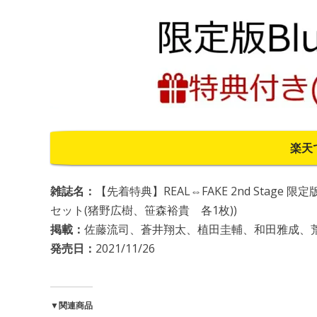
楽天
雑誌名：
【先着特典】REAL⇔FAKE 2nd Stage 
セット(猪野広樹、笹森裕貴 各1枚))
掲載：
佐藤流司、蒼井翔太、植田圭輔、和田雅成、
発売日：
2021/11/26
▼関連商品