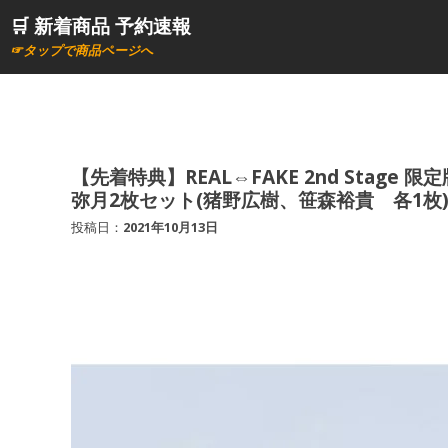
コ
🛒 新着商品 予約速報
ン
☞タップで商品ページへ
テ
ン
ツ
へ
ス
【先着特典】REAL⇔FAKE 2nd Stage 
弥月2枚セット(猪野広樹、笹森裕貴 各1枚)
キ
ッ
投稿日：
2021年10月13日
プ