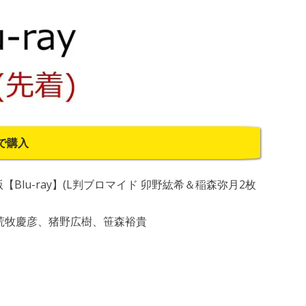
で購入
限定版【Blu-ray】(L判ブロマイド 卯野紘希＆稲森弥月2枚
荒牧慶彦、猪野広樹、笹森裕貴