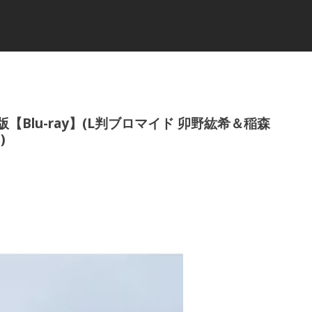
限定版【Blu-ray】(L判ブロマイド 卯野紘希＆稲森
)