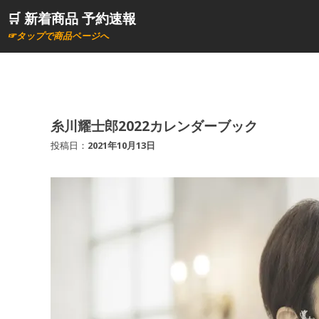
コ
🛒 新着商品 予約速報
ン
☞タップで商品ページへ
テ
ン
ツ
へ
ス
糸川耀士郎2022カレンダーブック
キ
投稿日：
2021年10月13日
ッ
プ