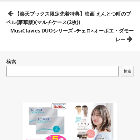
投
【楽天ブックス限定先着特典】映画 えんとつ町のプ
稿
ペル(豪華版)(マルチケース(2枚))
ナ
MusiClavies DUOシリーズ -チェロ×オーボエ・ダモー
ビ
レー
ゲ
ー
検索
シ
ョ
検索
ン