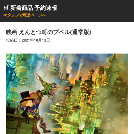
コ
🛒 新着商品 予約速報
ン
☞タップで商品ページへ
テ
ン
映画 えんとつ町のプペル(通常版)
ツ
投稿日：
2021年10月13日
へ
ス
キ
ッ
プ