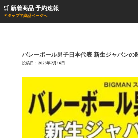
コ
🛒 新着商品 予約速報
ン
☞タップで商品ページへ
テ
ン
ツ
へ
ス
バレーボール男子日本代表 新生ジャパンの船出
キ
投稿日：
2025年7月16日
ッ
プ