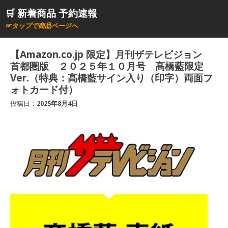
コ
🛒 新着商品 予約速報
ン
☞タップで商品ページへ
テ
ン
【Amazon.co.jp 限定】月刊ザテレビジョン
ツ
首都圏版 ２０２５年１０月号 髙橋藍限定
へ
Ver.（特典：髙橋藍サイン入り（印字）両面フ
ォトカード付）
ス
キ
投稿日：
2025年8月4日
ッ
プ