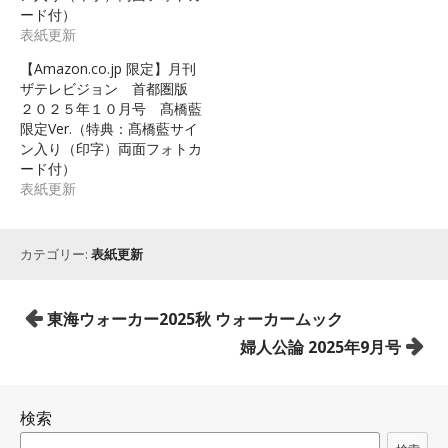
ード付）
表紙更新
【Amazon.co.jp 限定】月刊
ザテレビジョン 首都圏版
２０２５年１０月号 髙橋藍
限定Ver.（特典：髙橋藍サイ
ン入り（印字）両面フォトカ
ード付）
表紙更新
カテゴリー:
表紙更新
投
東海ウォーカー2025秋 ウォーカームック
稿
婦人公論 2025年9月号
ナ
ビ
検索
ゲ