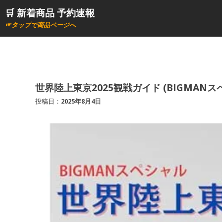
コ
🛒 新着商品 予約速報
ン
☞タップで商品ページへ
テ
ン
ツ
へ
ス
世界陸上東京2025観戦ガイド (BIGMANス
キ
投稿日：
2025年8月4日
ッ
プ