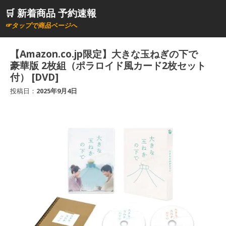
コ
🛒 新着商品 予約速報
ン
☞タップで商品ページへ
テ
ン
【Amazon.co.jp限定】大きな玉ねぎの下で
ツ
豪華版 2枚組（ポラロイド風カード2枚セット
へ
付） [DVD]
ス
投稿日：
2025年9月4日
キ
ッ
プ