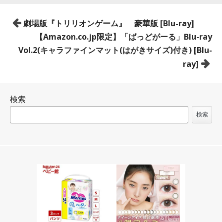
投
劇場版『トリリオンゲーム』 豪華版 [Blu-ray]
稿
【Amazon.co.jp限定】「ばっどがーる」Blu-ray
ナ
Vol.2(キャラファインマット(はがきサイズ)付き) [Blu-
ビ
ray]
ゲ
ー
検索
シ
ョ
検索
ン