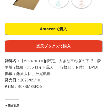
Amazonで購入
楽天ブックスで購入
雑誌名：
【Amazon.co.jp限定】大きな玉ねぎの下で 豪
華版 2枚組（ポラロイド風カード2枚セット付） [DVD]
掲載：
藤原大祐、神尾楓珠
発売日：
2025/09/10
ASIN：
B0FBM8SFQ6
▼関連商品