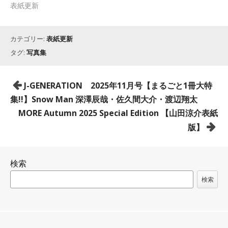
表紙更新
カテゴリー:
表紙更新
タグ:
写真集
投
J-GENERATION 2025年11月号【まるごと1冊大特
稿
集!!】Snow Man 深澤辰哉・佐久間大介・渡辺翔太
ナ
MORE Autumn 2025 Special Edition 【山田涼介表紙
ビ
版】
ゲ
ー
検索
シ
ョ
検索
ン