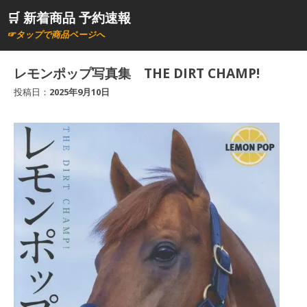
コ
🛒 新着商品 予約速報
ン
☞タップで商品ページへ
テ
ン
レモンポップ写真集 THE DIRT CHAMP!
ツ
投稿日：
2025年9月10日
へ
ス
キ
ッ
プ