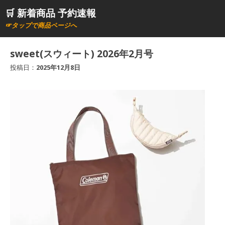
コ
🛒 新着商品 予約速報
ン
☞タップで商品ページへ
テ
ン
sweet(スウィート) 2026年2月号
ツ
投稿日：
2025年12月8日
へ
ス
キ
ッ
プ