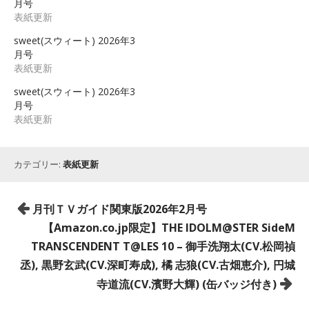
月号
表紙更新
sweet(スウィート) 2026年3
月号
表紙更新
sweet(スウィート) 2026年3
月号
表紙更新
カテゴリー:
表紙更新
投
月刊ＴＶガイド関東版2026年2月号
稿
【Amazon.co.jp限定】THE IDOLM@STER SideM
ナ
TRANSCENDENT T@LES 10 – 御手洗翔太(CV.松岡禎
ビ
丞), 黒野玄武(CV.深町寿成), 橘 志狼(CV.古畑恵介), 円城
ゲ
寺道流(CV.濱野大輝) (缶バッジ付き)
ー