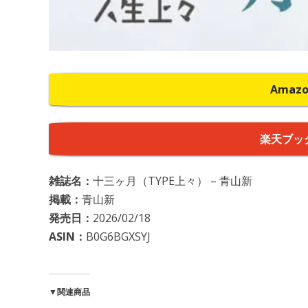
Amaz
楽天ブッ
雑誌名：
十三ヶ月（TYPE上々） – 青山新
掲載：
青山新
発売日：
2026/02/18
ASIN：
B0G6BGXSYJ
▼関連商品