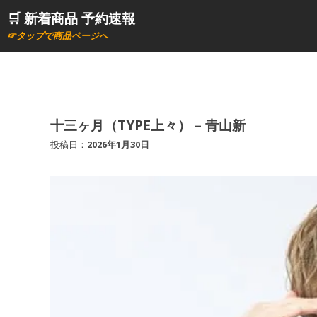
コ
🛒 新着商品 予約速報
ン
☞タップで商品ページへ
テ
ン
ツ
へ
ス
十三ヶ月（TYPE上々） – 青山新
キ
投稿日：
2026年1月30日
ッ
プ