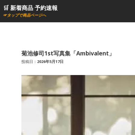
コ
🛒 新着商品 予約速報
ン
☞タップで商品ページへ
テ
ン
ツ
へ
ス
菊池修司1st写真集「Ambivalent」
キ
投稿日：
2026年5月17日
ッ
プ