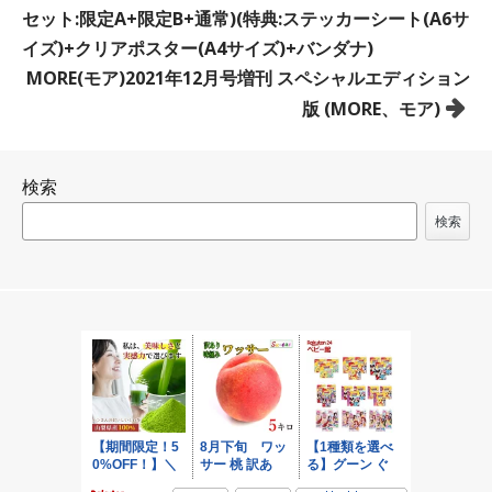
稿
セット:限定A+限定B+通常)(特典:ステッカーシート(A6サ
ナ
イズ)+クリアポスター(A4サイズ)+バンダナ)
ビ
MORE(モア)2021年12月号増刊 スペシャルエディション
ゲ
版 (MORE、モア)
ー
シ
検索
ョ
ン
検索