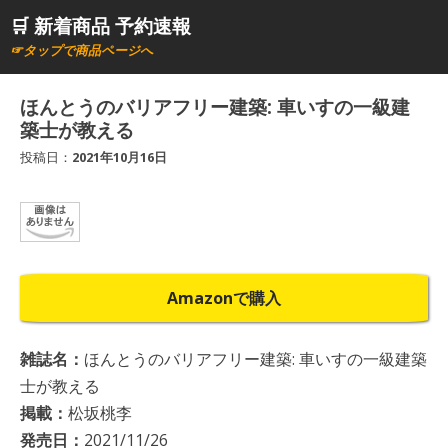
コ
🛒 新着商品 予約速報
ン
☞タップで商品ページへ
テ
ン
ほんとうのバリアフリー建築: 車いすの一級建
ツ
築士が教える
へ
投稿日：
2021年10月16日
ス
キ
ッ
プ
Amazonで購入
雑誌名：
ほんとうのバリアフリー建築: 車いすの一級建築
士が教える
掲載：
松坂桃李
発売日：
2021/11/26