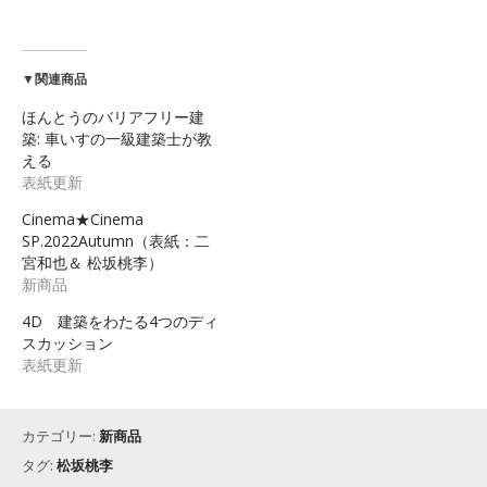
▼関連商品
ほんとうのバリアフリー建
築: 車いすの一級建築士が教
える
表紙更新
Cinema★Cinema
SP.2022Autumn（表紙：二
宮和也＆ 松坂桃李）
新商品
4D 建築をわたる4つのディ
スカッション
表紙更新
カテゴリー:
新商品
タグ:
松坂桃李