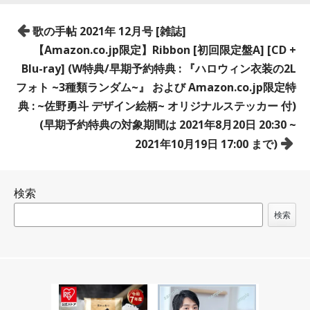
投
歌の手帖 2021年 12月号 [雑誌]
稿
【Amazon.co.jp限定】Ribbon [初回限定盤A] [CD +
ナ
Blu-ray] (W特典/早期予約特典 : 『ハロウィン衣装の2L
ビ
フォト ~3種類ランダム~』 および Amazon.co.jp限定特
ゲ
典 : ~佐野勇斗 デザイン絵柄~ オリジナルステッカー 付)
ー
(早期予約特典の対象期間は 2021年8月20日 20:30 ~
シ
2021年10月19日 17:00 まで)
ョ
ン
検索
検索