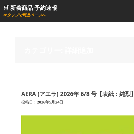
コ
🛒 新着商品 予約速報
ン
☞タップで商品ページへ
テ
ン
ツ
へ
カテゴリー:
詳細追加
ス
キ
ッ
プ
AERA (アエラ) 2026年 6/8 号【表紙：純烈】
投稿日：
2026年5月24日