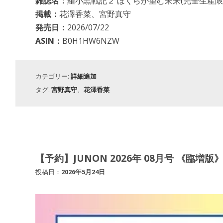
雑誌名：
羅小黒戦記２ ぼくらが望む未来(完全生産限定版) 
掲載：
花澤香菜、宮野真守
発売日：
2026/07/22
ASIN：
B0H1HW6NZW
カテゴリー:
詳細追加
タグ:
宮野真守
、
花澤香菜
【予約】JUNON 2026年 08月号 《臨増版》
投稿日：
2026年5月24日