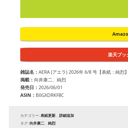
Amaz
楽天ブッ
雑誌名：
AERA (アエラ) 2026年 6/8 号【表紙：純烈】
掲載：
向井康二、純烈
発売日：
2026/06/01
ASIN：
B0GXDRKF8C
カテゴリー:
表紙更新
、
詳細追加
タグ:
向井康二
、
純烈