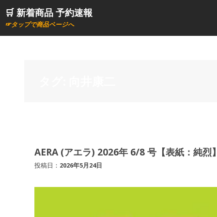
コ
🛒 新着商品 予約速報
ン
☞タップで商品ページへ
テ
ン
ツ
へ
タグ:
向井康二
ス
キ
ッ
プ
AERA (アエラ) 2026年 6/8 号【表紙：純烈】
投稿日：
2026年5月24日