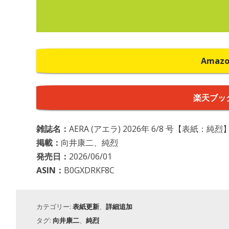
Amaz
楽天ブッ
雑誌名：
AERA (アエラ) 2026年 6/8 号【表紙：純烈】
掲載：
向井康二、純烈
発売日：
2026/06/01
ASIN：
B0GXDRKF8C
カテゴリー:
表紙更新
、
詳細追加
タグ:
向井康二
、
純烈