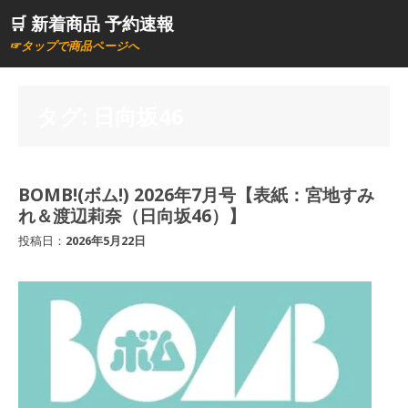
コ
🛒 新着商品 予約速報
ン
☞タップで商品ページへ
テ
ン
ツ
タグ:
日向坂46
へ
ス
キ
BOMB!(ボム!) 2026年7月号【表紙：宮地すみ
ッ
れ＆渡辺莉奈（日向坂46）】
プ
投稿日：
2026年5月22日