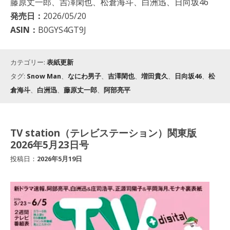
藤原丈一郎、吉澤閑也、松倉海斗、白洲迅、日向坂46
発売日：
2026/05/20
ASIN：
B0GYS4GT9J
カテゴリー:
表紙更新
タグ:
Snow Man
、
なにわ男子
、
吉澤閑也
、
増田貴久
、
日向坂46
、
松
倉海斗
、
白洲迅
、
藤原丈一郎
、
阿部亮平
TV station（テレビステーション）関東版
2026年5月23日号
投稿日：
2026年5月19日