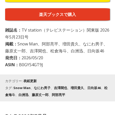
楽天ブックスで購入
雑誌名：
TV station（テレビステーション）関東版 2026
年5月23日号
掲載：
Snow Man、阿部亮平、増田貴久、なにわ男子、
藤原丈一郎、吉澤閑也、松倉海斗、白洲迅、日向坂46
発売日：
2026/05/20
ASIN：
B0GYS4GT9J
カテゴリー:
表紙更新
タグ:
Snow Man
、
なにわ男子
、
吉澤閑也
、
増田貴久
、
日向坂46
、
松
倉海斗
、
白洲迅
、
藤原丈一郎
、
阿部亮平