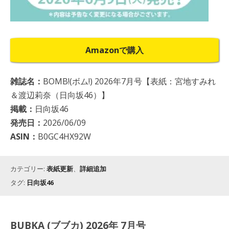
Amazonで購入
雑誌名：
BOMB!(ボム!) 2026年7月号【表紙：宮地すみれ
＆渡辺莉奈（日向坂46）】
掲載：
日向坂46
発売日：
2026/06/09
ASIN：
B0GC4HX92W
カテゴリー:
表紙更新
、
詳細追加
タグ:
日向坂46
BUBKA (ブブカ) 2026年 7月号