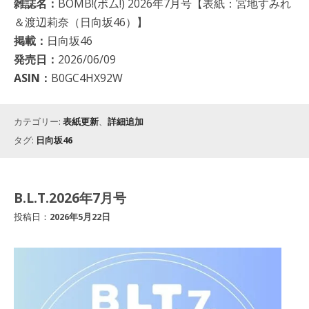
雑誌名：
BOMB!(ボム!) 2026年7月号【表紙：宮地すみれ
＆渡辺莉奈（日向坂46）】
掲載：
日向坂46
発売日：
2026/06/09
ASIN：
B0GC4HX92W
カテゴリー:
表紙更新
、
詳細追加
タグ:
日向坂46
B.L.T.2026年7月号
投稿日：
2026年5月22日