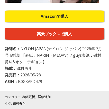
Amazonで購入
楽天ブックスで購入
雑誌名：
NYLON JAPAN(ナイロン ジャパン) 2026年 7月
号 [雑誌] 【表紙：NARIN（MEOVV）/ guys表紙：磯村
勇斗&オク・テギョン】
掲載：
磯村勇斗
発売日：
2026/05/28
ASIN：
B0GXVPD479
カテゴリー:
表紙更新
、
詳細追加
タグ:
磯村勇斗