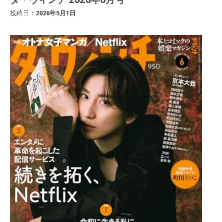
投稿日：
2026年5月1日