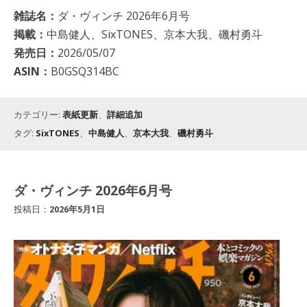
雑誌名：
ダ・ヴィンチ 2026年6月号
掲載：
中島健人、SixTONES、京本大我、磯村勇斗
発売日：
2026/05/07
ASIN：
B0GSQ314BC
カテゴリー:
表紙更新
、
詳細追加
タグ:
SixTONES
、
中島健人
、
京本大我
、
磯村勇斗
ダ・ヴィンチ 2026年6月号
投稿日：
2026年5月1日