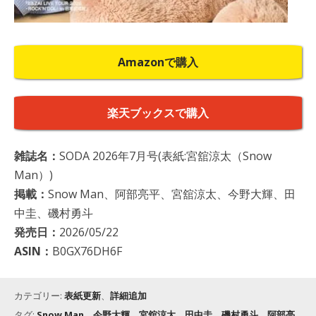
Amazonで購入
楽天ブックスで購入
雑誌名：
SODA 2026年7月号(表紙:宮舘涼太（Snow
Man）)
掲載：
Snow Man、阿部亮平、宮舘涼太、今野大輝、田
中圭、磯村勇斗
発売日：
2026/05/22
ASIN：
B0GX76DH6F
カテゴリー:
表紙更新
、
詳細追加
タグ:
Snow Man
、
今野大輝
、
宮舘涼太
、
田中圭
、
磯村勇斗
、
阿部亮