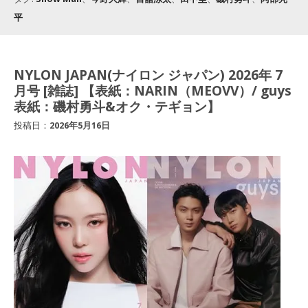
平
NYLON JAPAN(ナイロン ジャパン) 2026年 7
月号 [雑誌] 【表紙：NARIN（MEOVV）/ guys
表紙：磯村勇斗&オク・テギョン】
投稿日：
2026年5月16日