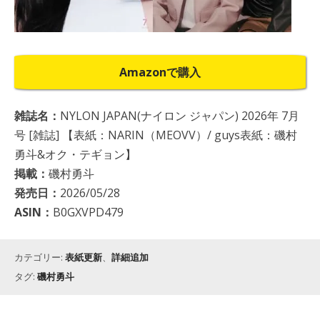
Amazonで購入
雑誌名：
NYLON JAPAN(ナイロン ジャパン) 2026年 7月
号 [雑誌] 【表紙：NARIN（MEOVV）/ guys表紙：磯村
勇斗&オク・テギョン】
掲載：
磯村勇斗
発売日：
2026/05/28
ASIN：
B0GXVPD479
カテゴリー:
表紙更新
、
詳細追加
タグ:
磯村勇斗