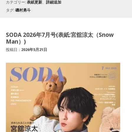
カテゴリー:
表紙更新
、
詳細追加
タグ:
磯村勇斗
SODA 2026年7月号(表紙:宮舘涼太（Snow
Man）)
投稿日：
2026年5月21日