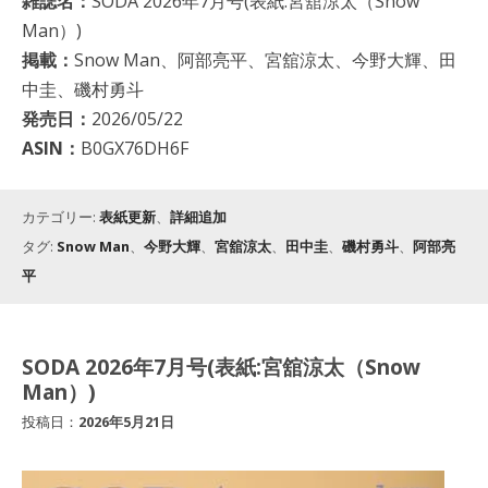
雑誌名：
SODA 2026年7月号(表紙:宮舘涼太（Snow
Man）)
掲載：
Snow Man、阿部亮平、宮舘涼太、今野大輝、田
中圭、磯村勇斗
発売日：
2026/05/22
ASIN：
B0GX76DH6F
カテゴリー:
表紙更新
、
詳細追加
タグ:
Snow Man
、
今野大輝
、
宮舘涼太
、
田中圭
、
磯村勇斗
、
阿部亮
平
SODA 2026年7月号(表紙:宮舘涼太（Snow
Man）)
投稿日：
2026年5月21日