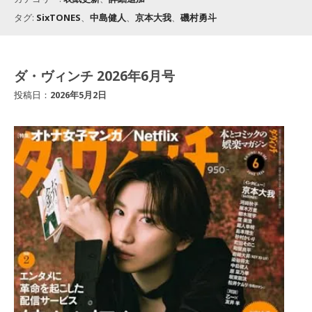
タグ:
SixTONES
、
中島健人
、
京本大我
、
磯村勇斗
ダ・ヴィンチ 2026年6月号
投稿日：
2026年5月2日