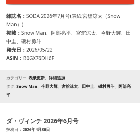
雑誌名：
SODA 2026年7月号(表紙:宮舘涼太（Snow
Man）)
掲載：
Snow Man、阿部亮平、宮舘涼太、今野大輝、田
中圭、磯村勇斗
発売日：
2026/05/22
ASIN：
B0GX76DH6F
カテゴリー:
表紙更新
、
詳細追加
タグ:
Snow Man
、
今野大輝
、
宮舘涼太
、
田中圭
、
磯村勇斗
、
阿部亮
平
ダ・ヴィンチ 2026年6月号
投稿日：
2026年4月30日