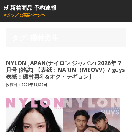
コ
🛒 新着商品 予約速報
ン
☞タップで商品ページへ
テ
ン
ツ
タグ:
磯村勇斗
へ
ス
キ
NYLON JAPAN(ナイロン ジャパン) 2026年 7
ッ
月号 [雑誌] 【表紙：NARIN（MEOVV）/ guys
プ
表紙：磯村勇斗&オク・テギョン】
投稿日：
2026年5月22日