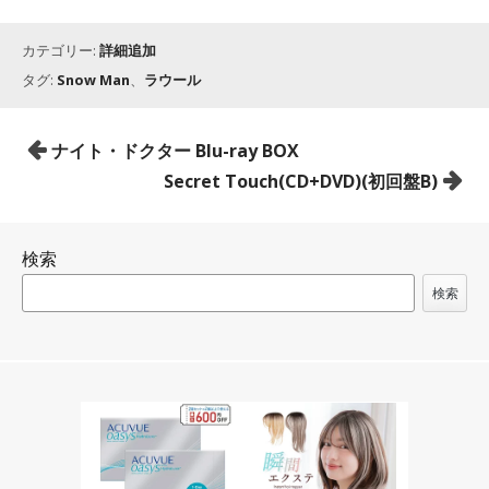
カテゴリー:
詳細追加
タグ:
Snow Man
、
ラウール
投
ナイト・ドクター Blu-ray BOX
稿
Secret Touch(CD+DVD)(初回盤B)
ナ
ビ
検索
ゲ
ー
検索
シ
ョ
ン