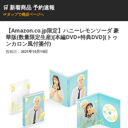
コ
🛒 新着商品 予約速報
ン
☞タップで商品ページへ
テ
ン
【Amazon.co.jp限定】ハニーレモンソーダ 豪
ツ
華版(数量限定生産)[本編DVD+特典DVD](トゥ
へ
ンカロン風付箋付)
ス
投稿日：
2021年10月19日
キ
ッ
プ