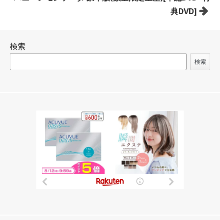
ナ
典DVD]
ビ
ゲ
検索
ー
シ
検索
ョ
ン