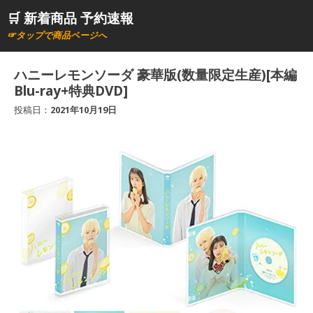
コ
🛒 新着商品 予約速報
ン
☞タップで商品ページへ
テ
ン
ハニーレモンソーダ 豪華版(数量限定生産)[本編
ツ
Blu-ray+特典DVD]
へ
投稿日：
2021年10月19日
ス
キ
ッ
プ