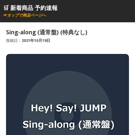
コ
🛒 新着商品 予約速報
ン
☞タップで商品ページへ
テ
ン
Sing-along (通常盤) (特典なし)
ツ
投稿日：
2021年10月19日
へ
ス
キ
ッ
プ