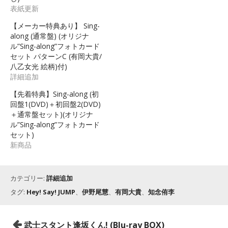
表紙更新
【メーカー特典あり】 Sing-
along (通常盤) (オリジナ
ル”Sing-along”フォトカード
セット パターンC (有岡大貴/
八乙女光 絵柄)付)
詳細追加
【先着特典】Sing-along (初
回盤1(DVD)＋初回盤2(DVD)
＋通常盤セット)(オリジナ
ル”Sing-along”フォトカード
セット)
新商品
カテゴリー:
詳細追加
タグ:
Hey! Say! JUMP
、
伊野尾慧
、
有岡大貴
、
知念侑李
投
武士スタント逢坂くん! (Blu-ray BOX)