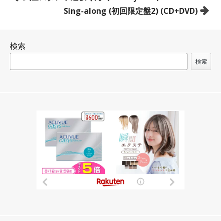
稿
Sing-along (初回限定盤2) (CD+DVD)
ナ
ビ
検索
ゲ
ー
検索
シ
ョ
ン