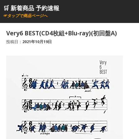
コ
🛒 新着商品 予約速報
ン
☞タップで商品ページへ
テ
ン
Very6 BEST(CD4枚組+Blu-ray)(初回盤A)
ツ
投稿日：
2021年10月19日
へ
ス
キ
ッ
プ