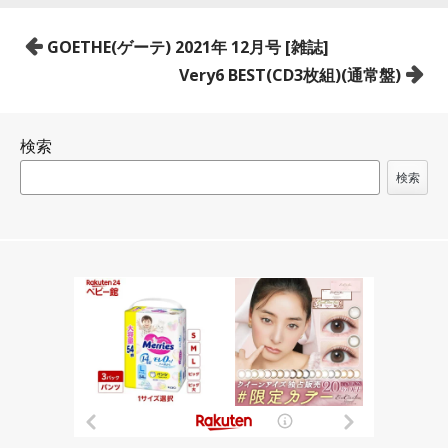
投
GOETHE(ゲーテ) 2021年 12月号 [雑誌]
稿
Very6 BEST(CD3枚組)(通常盤)
ナ
ビ
検索
ゲ
ー
検索
シ
ョ
ン