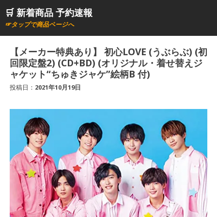
コ
🛒 新着商品 予約速報
ン
☞タップで商品ページへ
テ
ン
【メーカー特典あり】 初心LOVE (うぶらぶ) (初
ツ
回限定盤2) (CD+BD) (オリジナル・着せ替えジ
へ
ャケット“ちゅきジャケ”絵柄B 付)
ス
投稿日：
2021年10月19日
キ
ッ
プ