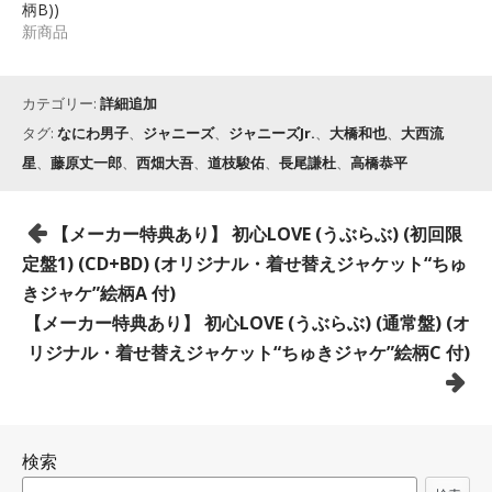
柄B))
新商品
カテゴリー:
詳細追加
タグ:
なにわ男子
、
ジャニーズ
、
ジャニーズJr.
、
大橋和也
、
大西流
星
、
藤原丈一郎
、
西畑大吾
、
道枝駿佑
、
長尾謙杜
、
高橋恭平
投
【メーカー特典あり】 初心LOVE (うぶらぶ) (初回限
稿
定盤1) (CD+BD) (オリジナル・着せ替えジャケット“ちゅ
ナ
きジャケ”絵柄A 付)
ビ
【メーカー特典あり】 初心LOVE (うぶらぶ) (通常盤) (オ
ゲ
リジナル・着せ替えジャケット“ちゅきジャケ”絵柄C 付)
ー
シ
ョ
検索
ン