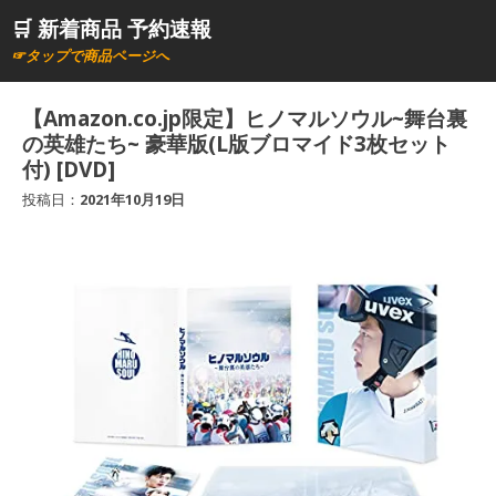
コ
🛒 新着商品 予約速報
ン
☞タップで商品ページへ
テ
ン
【Amazon.co.jp限定】ヒノマルソウル~舞台裏
ツ
の英雄たち~ 豪華版(L版ブロマイド3枚セット
へ
付) [DVD]
ス
投稿日：
2021年10月19日
キ
ッ
プ