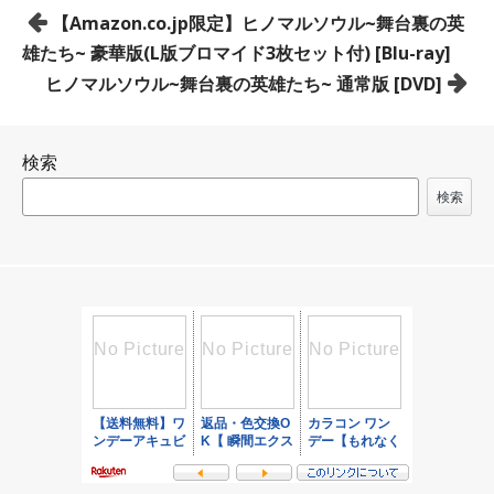
投
【Amazon.co.jp限定】ヒノマルソウル~舞台裏の英
稿
雄たち~ 豪華版(L版ブロマイド3枚セット付) [Blu-ray]
ナ
ヒノマルソウル~舞台裏の英雄たち~ 通常版 [DVD]
ビ
ゲ
検索
ー
シ
検索
ョ
ン