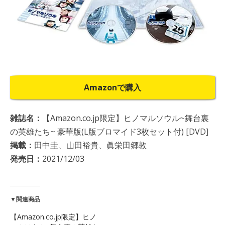
Amazonで購入
雑誌名：
【Amazon.co.jp限定】ヒノマルソウル~舞台裏
の英雄たち~ 豪華版(L版ブロマイド3枚セット付) [DVD]
掲載：
田中圭、山田裕貴、眞栄田郷敦
発売日：
2021/12/03
▼関連商品
【Amazon.co.jp限定】ヒノ