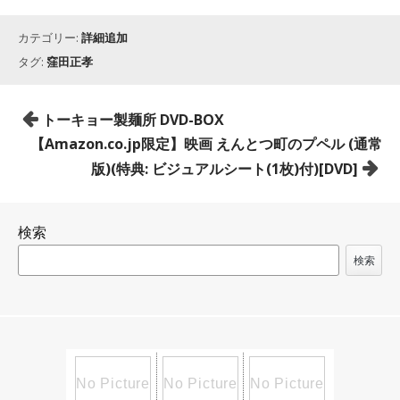
カテゴリー:
詳細追加
タグ:
窪田正孝
投
トーキョー製麺所 DVD-BOX
稿
【Amazon.co.jp限定】映画 えんとつ町のプペル (通常
ナ
版)(特典: ビジュアルシート(1枚)付)[DVD]
ビ
ゲ
検索
ー
シ
検索
ョ
ン