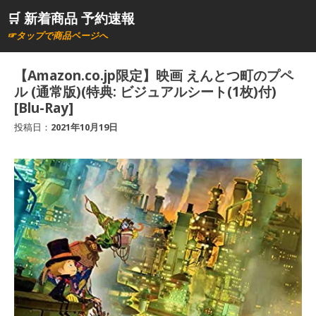
コ
🛒 新着商品 予約速報
ン
☞タップで商品ページへ
テ
ン
【Amazon.co.jp限定】映画 えんとつ町のプペ
ツ
ル (通常版)(特典: ビジュアルシート(1枚)付)
へ
[Blu-Ray]
ス
投稿日：
2021年10月19日
キ
ッ
プ