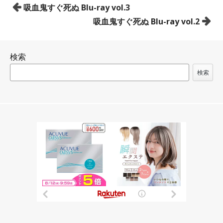
投
吸血鬼すぐ死ぬ Blu-ray vol.3
稿
吸血鬼すぐ死ぬ Blu-ray vol.2
ナ
ビ
検索
ゲ
ー
検索
シ
ョ
ン