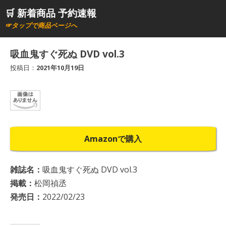
コ
🛒 新着商品 予約速報
ン
☞タップで商品ページへ
テ
ン
吸血鬼すぐ死ぬ DVD vol.3
ツ
投稿日：
2021年10月19日
へ
ス
キ
ッ
プ
Amazonで購入
雑誌名：
吸血鬼すぐ死ぬ DVD vol.3
掲載：
松岡禎丞
発売日：
2022/02/23