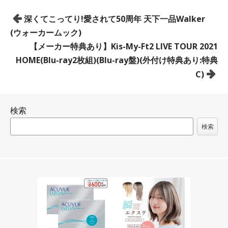
投
深くてこってり!愛されて50周年 天下一品Walker
稿
(ウォーカームック)
ナ
【メーカー特典あり】Kis-My-Ft2 LIVE TOUR 2021
ビ
HOME(Blu-ray2枚組)(Blu-ray盤)(外付け特典あり:特典
ゲ
C)
ー
シ
検索
ョ
ン
検索