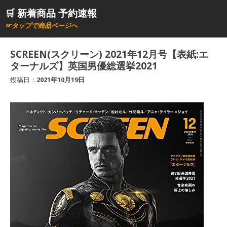
コ
🛒 新着商品 予約速報
ン
☞タップで商品ページへ
テ
ン
SCREEN(スクリーン) 2021年12月号【表紙:エ
ツ
ターナルズ】英国男優総選挙2021
へ
投稿日：
2021年10月19日
ス
キ
ッ
プ