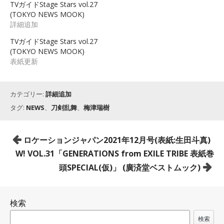
TVガイドStage Stars vol.27
(TOKYO NEWS MOOK)
詳細追加
TVガイドStage Stars vol.27
(TOKYO NEWS MOOK)
表紙更新
カテゴリー:
詳細追加
タグ:
NEWS
、
刀剣乱舞
、
梅津瑞樹
投
ロケーションジャパン2021年12月号(表紙:生田斗真)
稿
W! VOL.31「GENERATIONS from EXILE TRIBE 表紙巻
ナ
頭SPECIAL(仮)」 (廣済堂ベストムック)
ビ
ゲ
検索
ー
シ
検索