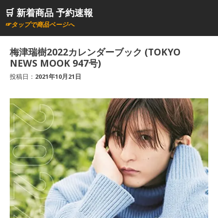
コ
🛒 新着商品 予約速報
ン
☞タップで商品ページへ
テ
ン
梅津瑞樹2022カレンダーブック (TOKYO
ツ
NEWS MOOK 947号)
へ
投稿日：
2021年10月21日
ス
キ
ッ
プ