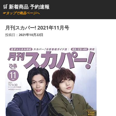
コ
🛒 新着商品 予約速報
ン
☞タップで商品ページへ
テ
ン
月刊スカパー! 2021年11月号
ツ
投稿日：
2021年10月22日
へ
ス
キ
ッ
プ