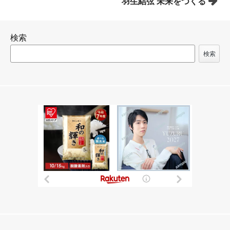
羽生結弦 未来をつくる
ナ
ビ
検索
ゲ
ー
検索
シ
ョ
ン