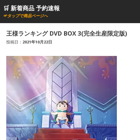
コ
🛒 新着商品 予約速報
ン
☞タップで商品ページへ
テ
ン
王様ランキング DVD BOX 3(完全生産限定版)
ツ
投稿日：
2021年10月22日
へ
ス
キ
ッ
プ