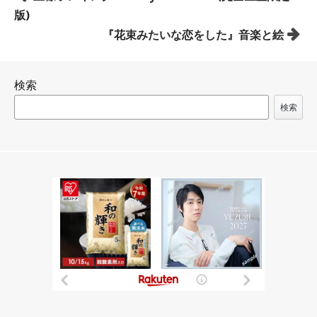
稿
版)
ナ
『花束みたいな恋をした』音楽と絵
ビ
ゲ
検索
ー
シ
検索
ョ
ン