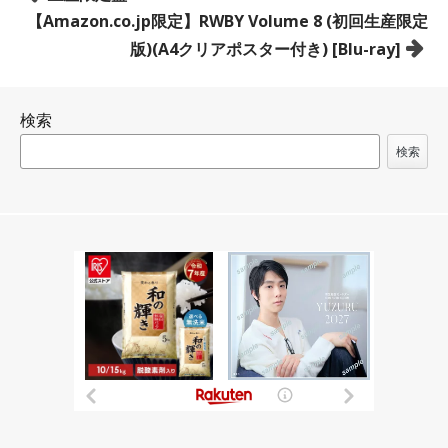
稿
【Amazon.co.jp限定】RWBY Volume 8 (初回生産限定
ナ
版)(A4クリアポスター付き) [Blu-ray]
ビ
ゲ
検索
ー
シ
検索
ョ
ン