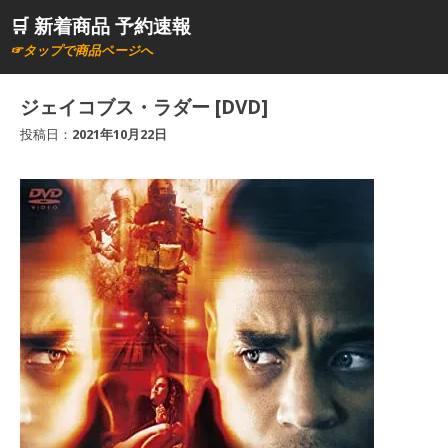
コ
🛒 新着商品 予約速報
ン
☞タップで商品ページへ
テ
ン
ジェイコブス・ラダー [DVD]
ツ
投稿日：
2021年10月22日
へ
ス
キ
ッ
プ