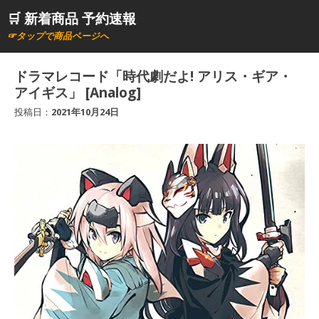
コ
🛒 新着商品 予約速報
ン
☞タップで商品ページへ
テ
ン
ドラマレコード「時代劇だよ! アリス・ギア・
ツ
アイギス」 [Analog]
へ
投稿日：
2021年10月24日
ス
キ
ッ
プ