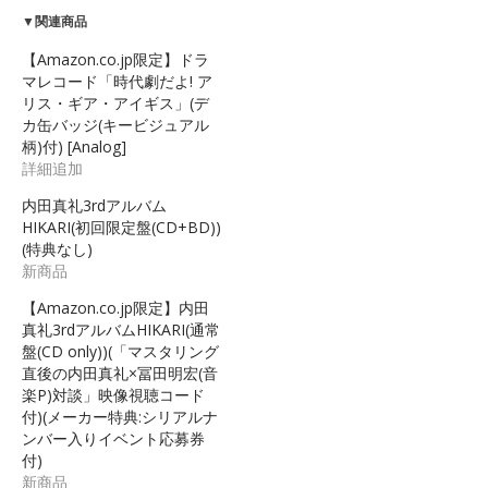
▼関連商品
【Amazon.co.jp限定】ドラ
マレコード「時代劇だよ! ア
リス・ギア・アイギス」(デ
カ缶バッジ(キービジュアル
柄)付) [Analog]
詳細追加
内田真礼3rdアルバム
HIKARI(初回限定盤(CD+BD))
(特典なし)
新商品
【Amazon.co.jp限定】内田
真礼3rdアルバムHIKARI(通常
盤(CD only))(「マスタリング
直後の内田真礼×冨田明宏(音
楽P)対談」映像視聴コード
付)(メーカー特典:シリアルナ
ンバー入りイベント応募券
付)
新商品