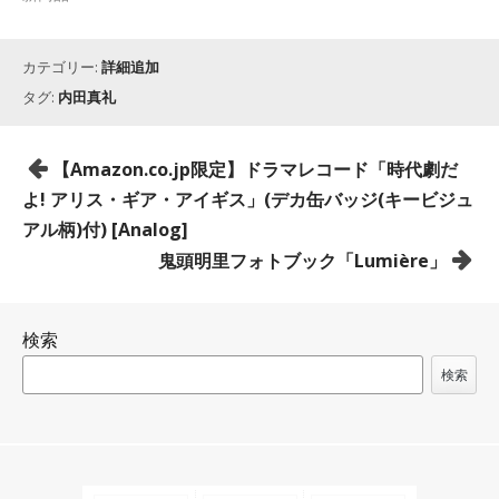
カテゴリー:
詳細追加
タグ:
内田真礼
投
【Amazon.co.jp限定】ドラマレコード「時代劇だ
稿
よ! アリス・ギア・アイギス」(デカ缶バッジ(キービジュ
ナ
アル柄)付) [Analog]
ビ
鬼頭明里フォトブック「Lumière」
ゲ
ー
検索
シ
ョ
検索
ン