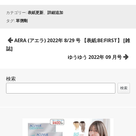
カテゴリー:
表紙更新
、
詳細追加
タグ:
草彅剛
投
AERA (アエラ) 2022年 8/29 号 【表紙:BE:FIRST】 [雑
稿
誌]
ナ
ゆうゆう 2022年 09 月号
ビ
ゲ
検索
ー
シ
検索
ョ
ン