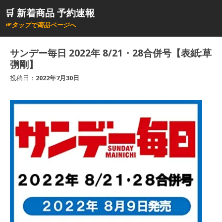
コ
🛒 新着商品 予約速報
ン
☞タップで商品ページへ
テ
ン
サンデー毎日 2022年 8/21・28合併号【表紙:草
ツ
彅剛】
へ
投稿日：
2022年7月30日
ス
キ
ッ
プ