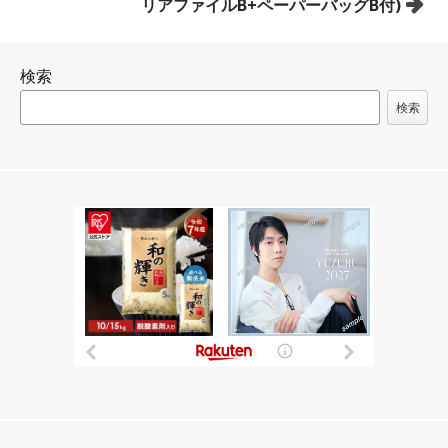
ナ
リアファイルB+ペーパーバッグB付)
ビ
ゲ
検索
ー
シ
検索
ョ
ン