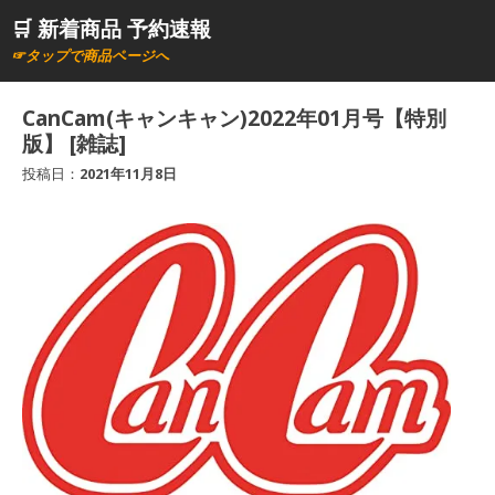
コ
🛒 新着商品 予約速報
ン
☞タップで商品ページへ
テ
ン
CanCam(キャンキャン)2022年01月号【特別
ツ
版】 [雑誌]
へ
投稿日：
2021年11月8日
ス
キ
ッ
プ