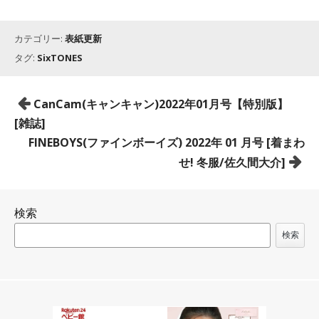
カテゴリー:
表紙更新
タグ:
SixTONES
投
CanCam(キャンキャン)2022年01月号【特別版】
稿
[雑誌]
ナ
FINEBOYS(ファインボーイズ) 2022年 01 月号 [着まわ
ビ
せ! 冬服/佐久間大介]
ゲ
ー
検索
シ
ョ
検索
ン