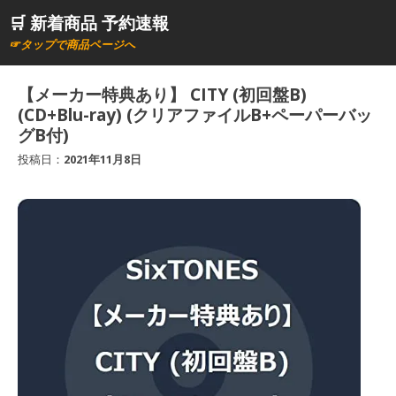
コ
🛒 新着商品 予約速報
ン
☞タップで商品ページへ
テ
ン
【メーカー特典あり】 CITY (初回盤B)
ツ
(CD+Blu-ray) (クリアファイルB+ペーパーバッ
へ
グB付)
ス
投稿日：
2021年11月8日
キ
ッ
プ