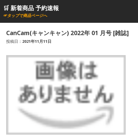
コ
🛒 新着商品 予約速報
ン
☞タップで商品ページへ
テ
ン
CanCam(キャンキャン) 2022年 01 月号 [雑誌]
ツ
投稿日：
2021年11月11日
へ
ス
キ
ッ
プ