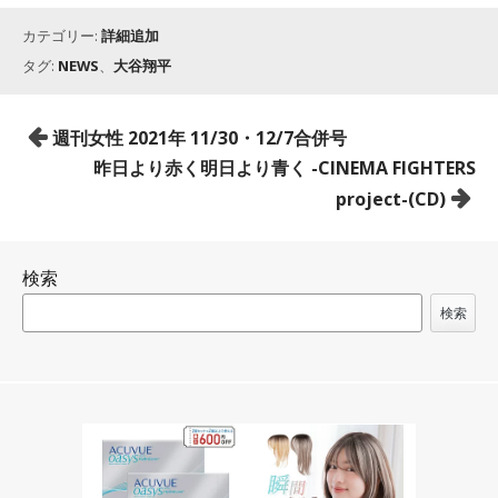
カテゴリー:
詳細追加
タグ:
NEWS
、
大谷翔平
投
週刊女性 2021年 11/30・12/7合併号
稿
昨日より赤く明日より青く -CINEMA FIGHTERS
ナ
project-(CD)
ビ
ゲ
検索
ー
シ
検索
ョ
ン