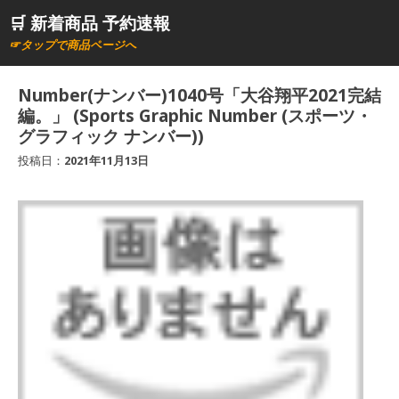
コ
🛒 新着商品 予約速報
ン
☞タップで商品ページへ
テ
ン
Number(ナンバー)1040号「大谷翔平2021完結
ツ
編。」 (Sports Graphic Number (スポーツ・
へ
グラフィック ナンバー))
ス
投稿日：
2021年11月13日
キ
ッ
プ