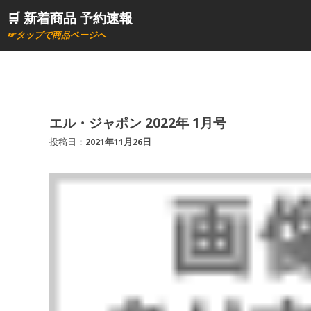
コ
🛒 新着商品 予約速報
ン
☞タップで商品ページへ
テ
ン
ツ
へ
ス
エル・ジャポン 2022年 1月号
キ
投稿日：
2021年11月26日
ッ
プ