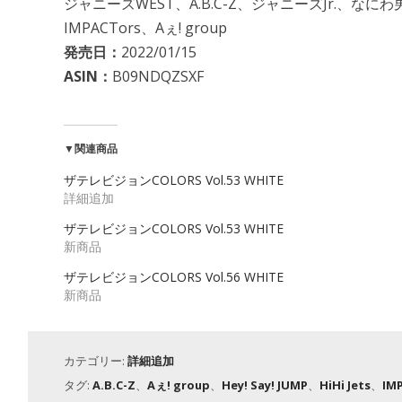
ジャニーズWEST、A.B.C-Z、ジャニーズJr.、なにわ男子
IMPACTors、Aぇ! group
発売日：
2022/01/15
ASIN：
B09NDQZSXF
▼関連商品
ザテレビジョンCOLORS Vol.53 WHITE
詳細追加
ザテレビジョンCOLORS Vol.53 WHITE
新商品
ザテレビジョンCOLORS Vol.56 WHITE
新商品
カテゴリー:
詳細追加
タグ:
A.B.C-Z
、
Aぇ! group
、
Hey! Say! JUMP
、
HiHi Jets
、
IM