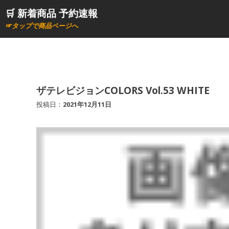
コ
🛒 新着商品 予約速報
ン
☞タップで商品ページへ
テ
ン
ツ
へ
ス
ザテレビジョンCOLORS Vol.53 WHITE
キ
投稿日：
2021年12月11日
ッ
プ