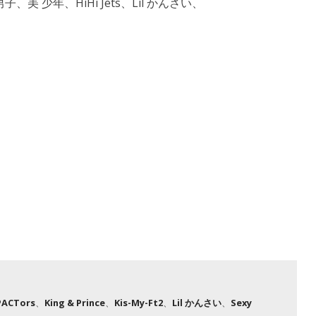
、美 少年、HiHi Jets、Lil かんさい、
PACTors
、
King & Prince
、
Kis-My-Ft2
、
Lil かんさい
、
Sexy