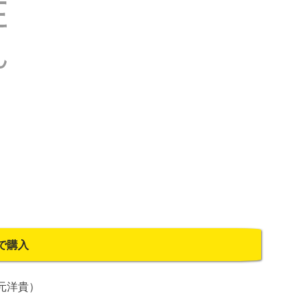
で購入
安元洋貴）