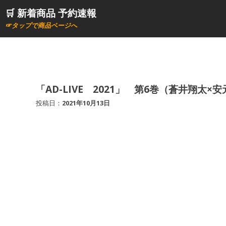
コ
🛒 新着商品 予約速報
ン
☞タップで商品ページへ
テ
ン
ツ
へ
ス
「AD-LIVE 2021」 第6巻（蒼井翔太×
キ
投稿日：
2021年10月13日
ッ
プ