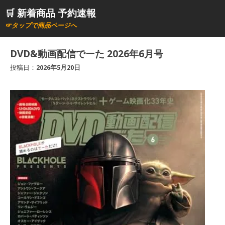
コ
🛒 新着商品 予約速報
ン
☞タップで商品ページへ
テ
ン
DVD&動画配信でーた 2026年6月号
ツ
投稿日：
2026年5月20日
へ
ス
キ
ッ
プ