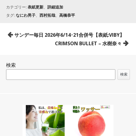
カテゴリー:
表紙更新
、
詳細追加
タグ:
なにわ男子
、
西村拓哉
、
高橋恭平
投
サンデー毎日 2026年6/14･21合併号【表紙:VIBY】
稿
CRIMSON BULLET – 水樹奈々
ナ
ビ
検索
ゲ
ー
検索
シ
ョ
ン