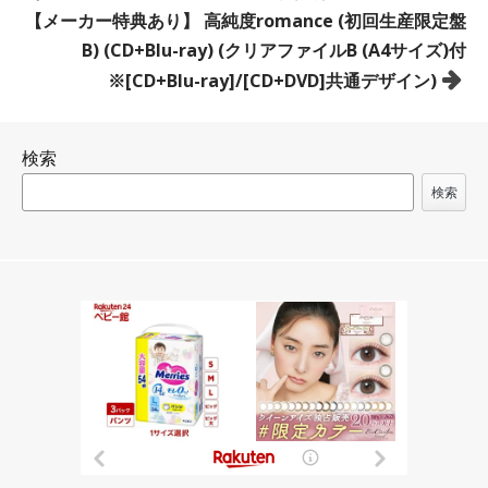
稿
【メーカー特典あり】 高純度romance (初回生産限定盤
ナ
B) (CD+Blu-ray) (クリアファイルB (A4サイズ)付
ビ
※[CD+Blu-ray]/[CD+DVD]共通デザイン)
ゲ
ー
検索
シ
ョ
検索
ン