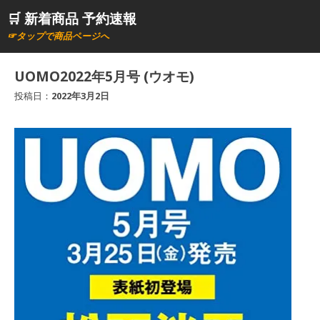
コ
🛒 新着商品 予約速報
ン
☞タップで商品ページへ
テ
ン
UOMO2022年5月号 (ウオモ)
ツ
投稿日：
2022年3月2日
へ
ス
キ
ッ
プ